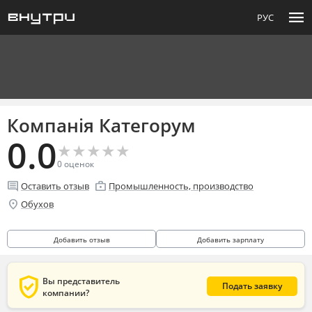
menu
РУС
Компанія Категорум
0.0
★
★
★
★
★
★
★
★
★
★
0
оценок
comment
enterprise
Оставить отзыв
Промышленность, производство
location_on
Обухов
Добавить отзыв
Добавить зарплату
verified_user
Вы представитель
Подать заявку
компании?