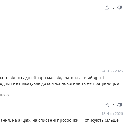
thumb_up
thumb_down
0
24 Июн 2026
кого від посади ейчара має відділяти колючий дріт і
дям і не підкатував до кожної нової навіть не працівниці, а
ного
thumb_up
thumb_down
0
18 Июн 2026
нання, на акціях, на списанні просрочки — списують більше