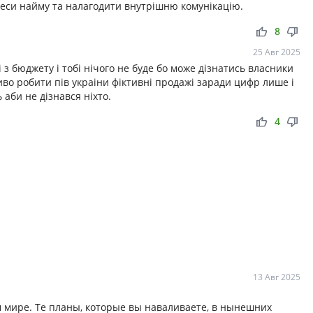
еси найму та налагодити внутрішню комунікацію.
thumb_up
thumb_down
8
25 Авг 2025
 з бюджету і тобі нічого не буде бо може дізнатись власники
иво робити пів украіни фіктивні продажі заради цифр лише і
 аби не дізнався ніхто.
thumb_up
thumb_down
4
13 Авг 2025
м мире. Те планы, которые вы наваливаете, в нынешних