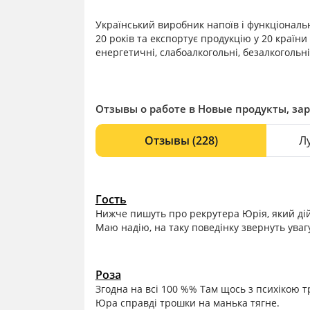
Український виробник напоїв і функціональ
20 років та експортує продукцію у 20 країни 
енергетичні, слабоалкогольні, безалкогольні
Отзывы о работе в Новые продукты, за
Отзывы
(228)
Л
Гость
Нижче пишуть про рекрутера Юрія, який дій
Маю надію, на таку поведінку звернуть уваг
Роза
Згодна на всі 100 %% Там щось з психікою тр
Юра справді трошки на манька тягне.