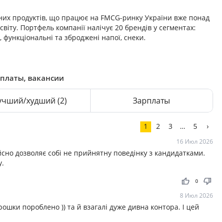
них продуктів, що працює на FMCG-ринку України вже понад
світу. Портфель компанії налічує 20 брендів у сегментах:
, функціональні та зброджені напої, снеки.
рплаты, вакансии
учший/худший
(2)
Зарплаты
1
2
3
…
5
›
16 Июл 2026
сно дозволяє собі не прийнятну поведінку з кандидатками.
у.
thumb_up
thumb_down
0
8 Июл 2026
ошки пороблено )) та й взагалі дуже дивна контора. І цей