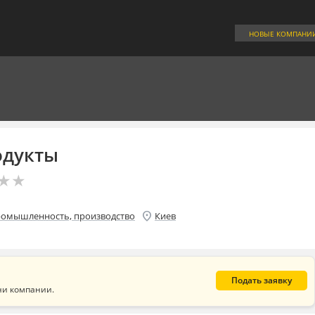
НОВЫЕ КОМПАНИ
одукты
★
★
★
★
location_on
омышленность, производство
Киев
Подать заявку
ни компании.