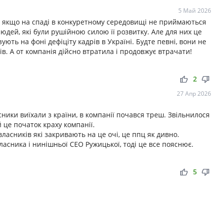
5 Май 2026
во якщо на спаді в конкуретному середовищі не приймаються
юдей, які були рушійною силою її розвитку. Але для них це
ують на фоні дефіціту кадрів в Україні. Будте певні, вони не
ів. А от компанія дійсно втратила і продовжує втрачати!
thumb_up
thumb_down
2
27 Апр 2026
ики виїхали з країни, в компанії почався треш. Звільнилося
 це початок краху компанії.
асників які закривають на це очі, це ппц як дивно.
ласника і нинішньої СЕО Ружицької, тоді це все пояснює.
thumb_up
thumb_down
5