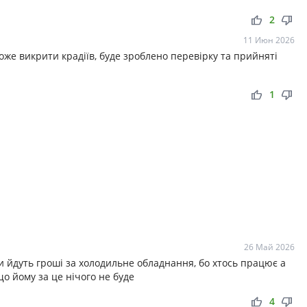
thumb_up
thumb_down
2
11 Июн 2026
же викрити крадіїв, буде зроблено перевірку та прийняті
thumb_up
thumb_down
1
26 Май 2026
 йдуть гроші за холодильне обладнання, бо хтось працює а
що йому за це нічого не буде
thumb_up
thumb_down
4