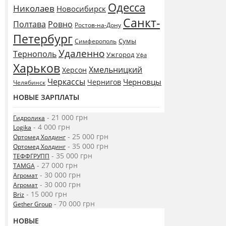
Одесса
Николаев
Новосибирск
Санкт-
Полтава
Ровно
Ростов-на-Дону
Петербург
Сумы
Симферополь
Удаленно
Тернополь
Ужгород
Уфа
Харьков
Хмельницкий
Херсон
Черкассы
Черновцы
Чернигов
Челябинск
НОВЫЕ ЗАРПЛАТЫ
- 21 000 грн
Гидролика
- 4 000 грн
Logika
- 25 000 грн
Ортомед Холдинг
- 35 000 грн
Ортомед Холдинг
- 35 000 грн
ТЕФФГРУПП
- 27 000 грн
TAMGA
- 30 000 грн
Агромат
- 30 000 грн
Агромат
- 15 000 грн
Briz
- 70 000 грн
Gether Group
НОВЫЕ