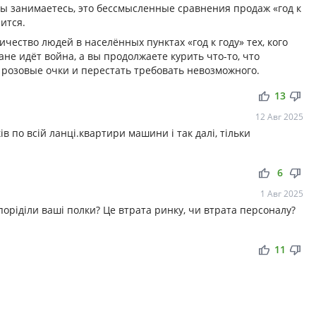
вы занимаетесь, это бессмысленные сравнения продаж «год к
нится.
чество людей в населённых пунктах «год к году» тех, кого
ране идёт война, а вы продолжаете курить что-то, что
 розовые очки и перестать требовать невозможного.
thumb_up
thumb_down
13
12 Авг 2025
ів по всій ланці.квартири машини і так далі, тільки
thumb_up
thumb_down
6
1 Авг 2025
 поріділи ваші полки? Це втрата ринку, чи втрата персоналу?
thumb_up
thumb_down
11