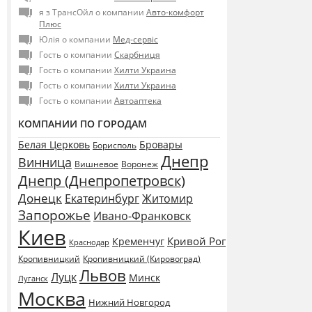
я з ТрансОйл о компании
Авто-комфорт
Плюс
Юлія о компании
Мед-сервіс
Гость о компании
Скарбниця
Гость о компании
Хилти Украина
Гость о компании
Хилти Украина
Гость о компании
Автоаптека
КОМПАНИИ ПО ГОРОДАМ
Белая Церковь
Бровары
Борисполь
Днепр
Винница
Воронеж
Вишневое
Днепр (Днепропетровск)
Донецк
Екатеринбург
Житомир
Запорожье
Ивано-Франковск
Киев
Кривой Рог
Кременчуг
Краснодар
Кропивницкий
Кропивницкий (Кировоград)
Львов
Луцк
Минск
Луганск
Москва
Нижний Новгород