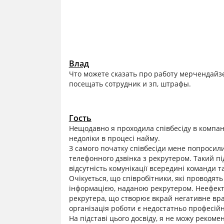
Влад
Что можете сказать про работу мерчендайз
посещать сотрудник и зп, штрафы.
Гость
Нещодавно я проходила співбесіду в компані
недоліки в процесі найму.
З самого початку співбесіди мене попросил
телефонного дзвінка з рекрутером. Такий пі
відсутність комунікації всередині команди т
Очікується, що співробітники, які проводять
інформацією, наданою рекрутером. Неефект
рекрутера, що створює вкрай негативне вра
організація роботи є недостатньо професій
На підставі цього досвіду, я не можу реком