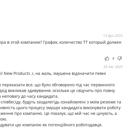
13 Дек 2025
ера в этой компании? График, количество ТТ который должен
thumb_up
thumb_down
0
26 Авг 2025
ї New Products ,і, на жаль, змушена відзначити певні
и переказати все, що було обговорено під час первинного
дхід викликав здивування, оскільки це свідчить про повну
а неповагу до часу кандидата.
 співбесіду, будуть заздалегідь ознайомлені з моїм резюме та
ивність цього процесу змушує кандидата виконувати роботу
ження про компанію. Це показує, що мій час не цінують, а
ною.
ендувати цю компанію як потенційного роботодавця.