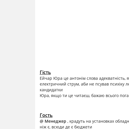
Гість
Ейчар Юра це антонім слова адекватність, я
електричний струм, аби не псував психіку лю
кандидатки
Юра, якщо ти це читаєш, бажаю всього пога
Гость
@ Менеджер
, крадуть на установках облад
ніж є, всюди де є бюджети