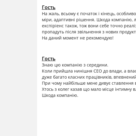
Гость
На жаль, всьому є початок і кінець, особли
міри, адаптивні рішення. Шкода компанію, л
експіріенс також, тож вони себе точно реаліз
пропадуть після звільнення з нових продукт
На даний момент не рекомендую!
Гость
Знаю цю компанію з середини.
Коли прийшла нинішня СЕО до влади, а власн
дуже багато класних працівників, впевнений
При чому найбільше мене дивує ставлення вл
Хтось з колег казав що мало місце інтимну в
Шкода компанію.