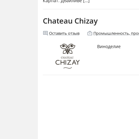
Карпат. Дбайливе […]
Chateau Chizay
comment
enterprise
Оставить отзыв
Промышленность, про
Виноделие