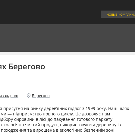
НОВЫЕ КОМПАНИ
ях Берегово
location_on
изводство
Берегово
я присутня на ринку дерев’яних підлог з 1999 року. Наш шлях
і ми — підприємство повного циклу. Це дозволяє нам
ідбору сировини в лісі до пакування готового паркету.
 екологічно чистий продукт, використовуючи деревину із
е походження та вирощена в екологічно безпечній зоні