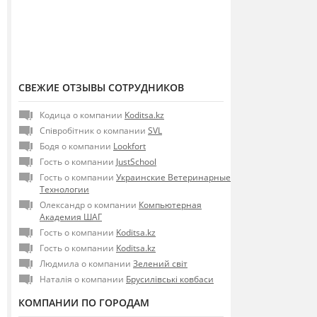
СВЕЖИЕ ОТЗЫВЫ СОТРУДНИКОВ
Кодица о компании
Koditsa.kz
Співробітник о компании
SVL
Бодя о компании
Lookfort
Гость о компании
JustSchool
Гость о компании
Украинские Ветеринарные
Технологии
Олександр о компании
Компьютерная
Академия ШАГ
Гость о компании
Koditsa.kz
Гость о компании
Koditsa.kz
Людмила о компании
Зелений світ
Наталія о компании
Брусилівські ковбаси
КОМПАНИИ ПО ГОРОДАМ