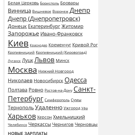
Белая Церковь
Бровары
Борисполь
Днепр
Винница
Воронеж
Вишневое
Днепр (Днепропетровск)
Донецк
Екатеринбург
Житомир
Запорожье
Ивано-Франковск
Киев
Кривой Рог
Кременчуг
Краснодар
Кропивницкий
Кропивницкий (Кировоград)
Львов
Луцк
Минск
Луганск
Москва
Нижний Новгород
Одесса
Николаев
Новосибирск
Санкт-
Полтава
Ровно
Ростов-на-Дону
Петербург
Сумы
Симферополь
Удаленно
Тернополь
Ужгород
Уфа
Харьков
Хмельницкий
Херсон
Черкассы
Чернигов
Черновцы
Челябинск
НОВЫЕ ЗАРПЛАТЫ