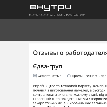
Бизнес наизнанку: отзывы о работодателях
Отзывы о работодател
Єдва-груп
comment
enterprise
Оставить отзыв
Промышленность, про
Виробництво та технології паркету. Компані
почався з виготовлення ламелей, а сьогодн
контролювати якість на кожному етапі: від в
Екологічність та походження: Ми створюємо
закарпатських лісів. Сировина має легальн