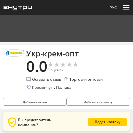
menu
РУС
Укр-крем-опт
0.0
★
★
★
★
★
★
★
★
★
★
0
оценок
comment
enterprise
Оставить отзыв
Торговля оптовая
location_on
,
Кременчуг
Полтава
Добавить отзыв
Добавить зарплату
verified_user
Вы представитель
Подать заявку
компании?