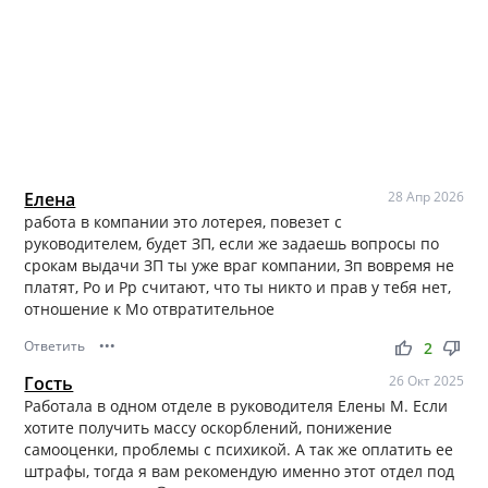
только за последний год штат Компании вырос на 50%.
Стремительный рост Компании «BAUER» связан, прежде
всего, с гиперактивностью в расширении географии
присутствия. Только благодаря нашей Компании
счастливыми обладателями продуктов, сохраняющих и
приумножающих здоровье, стали жители из 24 областей
Украины, а также 30 городов России, 9 из которых были
освоены уже в 2015 году.
Построй свое будущее вместе с «BAUER»!
Елена
28 Апр 2026
работа в компании это лотерея, повезет с
руководителем, будет ЗП, если же задаешь вопросы по
срокам выдачи ЗП ты уже враг компании, Зп вовремя не
платят, Ро и Рр считают, что ты никто и прав у тебя нет,
отношение к Мо отвратительное
Ответить
•••
thumb_up
thumb_down
2
Гость
26 Окт 2025
Работала в одном отделе в руководителя Елены М. Если
хотите получить массу оскорблений, понижение
самооценки, проблемы с психикой. А так же оплатить ее
штрафы, тогда я вам рекомендую именно этот отдел под