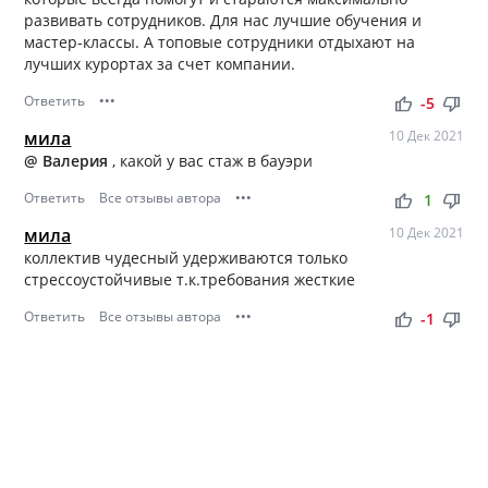
развивать сотрудников. Для нас лучшие обучения и
мастер-классы. А топовые сотрудники отдыхают на
лучших курортах за счет компании.
Ответить
•••
thumb_up
thumb_down
-5
мила
10 Дек 2021
@ Валерия
, какой у вас стаж в бауэри
Ответить
Все отзывы автора
•••
thumb_up
thumb_down
1
мила
10 Дек 2021
коллектив чудесный удерживаются только
стрессоустойчивые т.к.требования жесткие
Ответить
Все отзывы автора
•••
thumb_up
thumb_down
-1