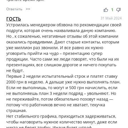
Ответить
•••
thumb_up
thumb_down
1
ГОСТЬ
31 Май 2024
Устроилась менеджером обзвона по рекомендации своей
подруги, которая очень нахваливала даную компанию.
Но , к сожаленью, негативные отзывы об этой компании
оказались правдивими. Дают старые контакты, которым
уже миллион раз звонили. И все равно их нужно
уговорить прийти на чудо – презентацию супер
продукции. Часто сами же люди говорят, что были на их
презентациях, все слишком дорогое и ничего покупать
не будут.
Первые 2 недели испытательный строк и платят ставку
2000 грн в неделю. А дальше уже нужно выполнять план.
Если не выполнишь, то могут и 500 грн начислить, если
не выполняешь план 3 недели подряд – увольняют. Но
не переживайте, потом обязательно позовут назад —
потому что работников вечно не хватает, текучка
страшная.
Нет стабильного графика, приходиться задерживаться,
чтобы наговорить нужное количество минут, даже если
никто не берет трубку. Иначе будет штраф.