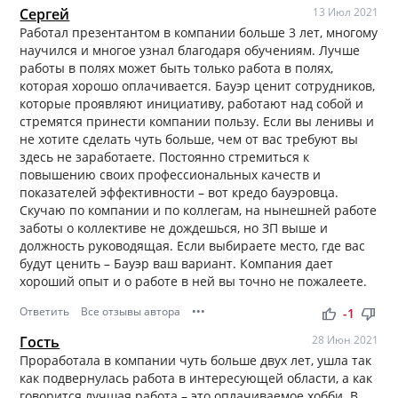
Сергей
13 Июл 2021
Работал презентантом в компании больше 3 лет, многому
научился и многое узнал благодаря обучениям. Лучше
работы в полях может быть только работа в полях,
которая хорошо оплачивается. Бауэр ценит сотрудников,
которые проявляют инициативу, работают над собой и
стремятся принести компании пользу. Если вы ленивы и
не хотите сделать чуть больше, чем от вас требуют вы
здесь не заработаете. Постоянно стремиться к
повышению своих профессиональных качеств и
показателей эффективности – вот кредо бауэровца.
Скучаю по компании и по коллегам, на нынешней работе
заботы о коллективе не дождешься, но ЗП выше и
должность руководящая. Если выбираете место, где вас
будут ценить – Бауэр ваш вариант. Компания дает
хороший опыт и о работе в ней вы точно не пожалеете.
Ответить
Все отзывы автора
•••
thumb_up
thumb_down
-1
Гость
28 Июн 2021
Проработала в компании чуть больше двух лет, ушла так
как подвернулась работа в интересующей области, а как
говорится лучшая работа – это оплачиваемое хобби. В