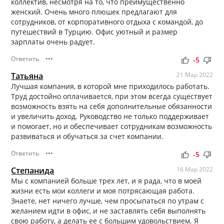
коллектив, несмотря на то, что преимущественно
женский. Очень много плюшек предлагают для
сотрудников, от корпоративного отдыха с командой, до
путешествий в Турцию. Офис уютный и размер
зарплаты очень радует.
Ответить
•••
thumb_up
thumb_down
-5
Татьяна
21 Мар 2022
Лучшая компания, в которой мне приходилось работать.
Труд достойно оплачивается, при этом всегда существует
возможность взять на себя дополнительные обязанности
и увеличить доход. Руководство не только поддерживает
и помогает, но и обеспечивает сотрудникам возможность
развиваться и обучаться за счет компании.
Ответить
•••
thumb_up
thumb_down
-5
Степанида
16 Мар 2022
Мы с компанией больше трех лет, и я рада, что в моей
жизни есть мои коллеги и моя потрясающая работа.
Знаете, нет ничего лучше, чем просыпаться по утрам с
желанием идти в офис, и не заставлять себя выполнять
свою работу, а делать ее с большим удовольствием. Я