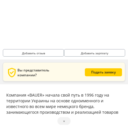
Добавить отзыв
Добавить зарплату
verified_user
Вы представитель
Подать заявку
компании?
Компания «BAUER» начала свой путь в 1996 году на
территории Украины на основе одноименного и
известного во всем мире немецкого бренда,
занимающегося производством и реализацией товаров
для улучшения здоровья.
˅
В декабре 1999 года на должность Менеджера по работе