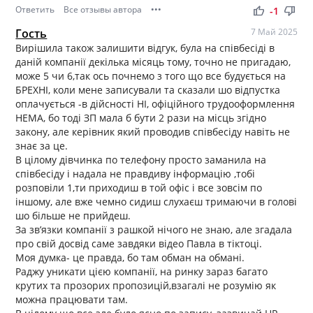
Ответить
Все отзывы автора
•••
thumb_up
thumb_down
-1
Гость
7 Май 2025
Вирішила також залишити відгук, була на співбесіді в
даній компанії декілька місяць тому, точно не пригадаю,
може 5 чи 6,так ось почнемо з того що все будується на
БРЕХНІ, коли мене записували та сказали шо відпустка
оплачується -в дійсності НІ, офіційного трудооформлення
НЕМА, бо тоді ЗП мала б бути 2 рази на місць згідно
закону, але керівник який проводив співбесіду навіть не
знає за це.
В цілому дівчинка по телефону просто заманила на
співбесіду і надала не правдиву інформацію ,тобі
розповіли 1,ти приходиш в той офіс і все зовсім по
іншому, але вже чемно сидиш слухаєш тримаючи в голові
шо більше не прийдеш.
За звʼязки компанії з рашкой нічого не знаю, але згадала
про свій досвід саме завдяки відео Павла в тіктоці.
Моя думка- це правда, бо там обман на обмані.
Раджу уникати цією компанії, на ринку зараз багато
крутих та прозорих пропозицій,взагалі не розумію як
можна працювати там.