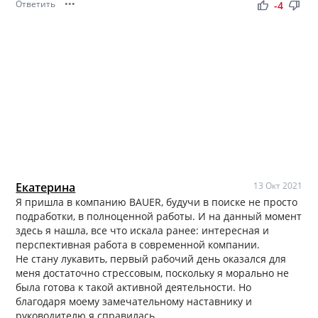
Ответить
•••
thumb_up
thumb_down
-4
Екатерина
13 Окт 2021
Я пришла в компанию BAUER, будучи в поиске не просто
подработки, в полноценной работы. И на данный момент
здесь я нашла, все что искала ранее: интересная и
перспективная работа в современной компании.
Не стану лукавить, первый рабочий день оказался для
меня достаточно стрессовым, поскольку я морально не
была готова к такой активной деятельности. Но
благодаря моему замечательному наставнику и
руководителю я справилась.