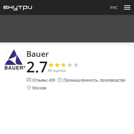
menu
РУС
Bauer
2.7
★
★
★
★
★
★
★
★
★
★
68
оценок
comment
enterprise
Отзывы:
439
Промышленность, производство
location_on
Москва