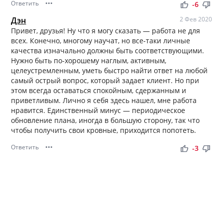
Ответить
•••
thumb_up
thumb_down
-6
Дэн
2 Фев 2020
Привет, друзья! Ну что я могу сказать — работа не для
всех. Конечно, многому научат, но все-таки личные
качества изначально должны быть соответствующими.
Нужно быть по-хорошему наглым, активным,
целеустремленным, уметь быстро найти ответ на любой
самый острый вопрос, который задает клиент. Но при
этом всегда оставаться спокойным, сдержанным и
приветливым. Лично я себя здесь нашел, мне работа
нравится. Единственный минус — периодическое
обновление плана, иногда в большую сторону, так что
чтобы получить свои кровные, приходится попотеть.
Ответить
•••
thumb_up
thumb_down
-3