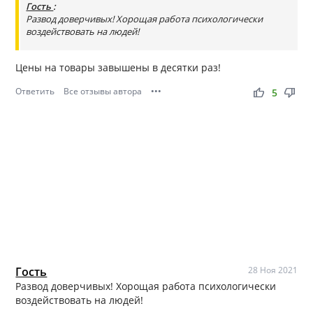
Гость
:
Развод доверчивых! Хорощая работа психологически
воздействовать на людей!
Цены на товары завышены в десятки раз!
Ответить
Все отзывы автора
•••
thumb_up
thumb_down
5
Гость
28 Ноя 2021
Развод доверчивых! Хорощая работа психологически
воздействовать на людей!