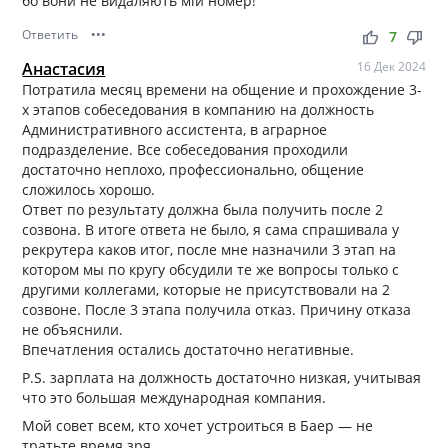
бо вони не видаляють мій номер!
Ответить
•••
thumb_up
thumb_down
7
Анастасия
16 Дек 2024
Потратила месяц времени на общение и прохождение 3-
х этапов собеседования в компанию на должность
Административного ассистента, в аграрное
подразделение. Все собеседования проходили
достаточно неплохо, профессионально, общение
сложилось хорошо.
Ответ по результату должна была получить после 2
созвона. В итоге ответа не было, я сама спрашивала у
рекрутера каков итог, после мне назначили 3 этап на
котором мы по кругу обсудили те же вопросы только с
другими коллегами, которые не присутствовали на 2
созвоне. После 3 этапа получила отказ. Причину отказа
не объяснили.
Впечатления остались достаточно негативные.
P.S. зарплата на должность достаточно низкая, учитывая
что это большая международная компания.
Мой совет всем, кто хочет устроиться в Баер — не
тратьте время зря.