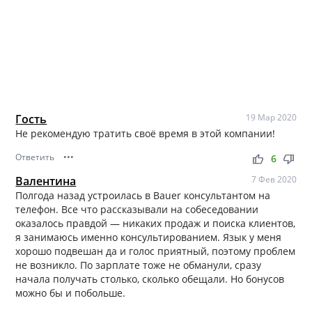
Гость
19 Мар 2020
Не рекомендую тратить своё время в этой компании!
Ответить
•••
thumb_up
thumb_down
6
Валентина
7 Фев 2020
Полгода назад устроилась в Bauer консультантом на
телефон. Все что рассказывали на собеседовании
оказалось правдой — никаких продаж и поиска клиентов,
я занимаюсь именно консультированием. Язык у меня
хорошо подвешан да и голос приятный, поэтому проблем
не возникло. По зарплате тоже не обманули, сразу
начала получать столько, сколько обещали. Но бонусов
можно бы и побольше.