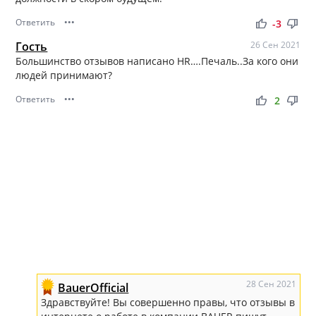
Ответить
•••
thumb_up
thumb_down
-3
Гость
26 Сен 2021
Большинство отзывов написано HR….Печаль..За кого они
людей принимают?
Ответить
•••
thumb_up
thumb_down
2
28 Сен 2021
BauerOfficial
Здравствуйте! Вы совершенно правы, что отзывы в