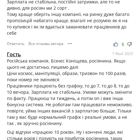
Зарплата не стабільна, постійні затримки, але то не
дивно, для росіян ми 2 сорт .
Тому краще оберіть іншу компанії, на ринку дуже багато
пропозицій набагато краще, взагалі не розумію як я на
то купився і як їм вдається заманювати працівників до
себе
Ответить
Все отзывы автора
•••
thumb_up
thumb_down
5
Гость
1 Май 2025
Російська компанія. Бізнес Коніщева, росіянина. Якщо
цього не достатньо, пишемо далі
Ціни космос, маніпуляції, образи, тризвон по 100 разів,
поки номер не змінився
Працівники працюють без графіку, то до 7, то до 8, то до
10 вечора. Зарплата не стабільна. Умови можуть змінити
по факту. Працюєш ти тиждень, а потім оп і вже інша
бонусна система. Не роботам там працювати неможливо,
повірте, уйма інших вакансій з зарплатою більше. Тільки
там у вас буде нормальний графік і реальні умови, а не
так , як зручно росіянину.
Оці відгуки «працюю 10 років». Ну і кончені люди, які
стільки років і позують на прибуток росіянина, таких