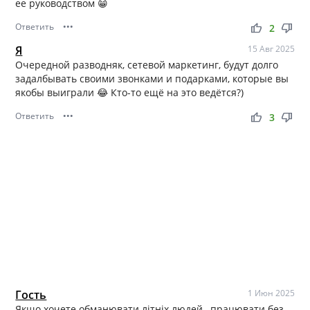
ее руководством 😁
Ответить
•••
thumb_up
thumb_down
2
Я
15 Авг 2025
Очередной разводняк, сетевой маркетинг, будут долго
задалбывать своими звонками и подарками, которые вы
якобы выиграли 😂 Кто-то ещё на это ведётся?)
Ответить
•••
thumb_up
thumb_down
3
Гость
1 Июн 2025
Якщо хочете обманювати літніх людей , працювати без