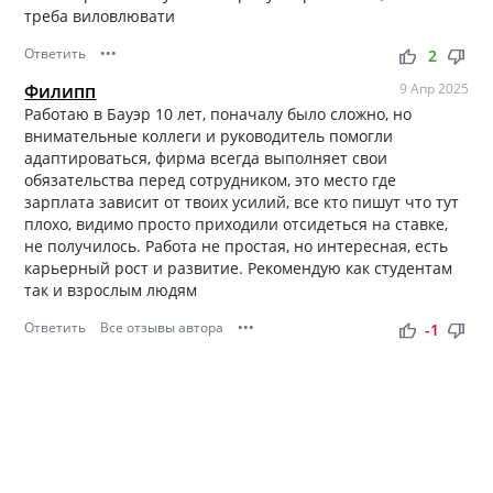
треба виловлювати
Ответить
•••
thumb_up
thumb_down
2
Филипп
9 Апр 2025
Работаю в Бауэр 10 лет, поначалу было сложно, но
внимательные коллеги и руководитель помогли
адаптироваться, фирма всегда выполняет свои
обязательства перед сотрудником, это место где
зарплата зависит от твоих усилий, все кто пишут что тут
плохо, видимо просто приходили отсидеться на ставке,
не получилось. Работа не простая, но интересная, есть
карьерный рост и развитие. Рекомендую как студентам
так и взрослым людям
Ответить
Все отзывы автора
•••
thumb_up
thumb_down
-1