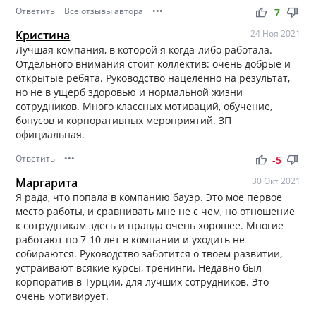
Ответить
Все отзывы автора
•••
thumb_up
thumb_down
7
Кристина
24 Ноя 2021
Лучшая компания, в которой я когда-либо работала.
Отдельного внимания стоит коллектив: очень добрые и
открытые ребята. Руководство нацеленно на результат,
но не в ущерб здоровью и нормальной жизни
сотрудников. Много классных мотиваций, обучение,
бонусов и корпоративных мероприятий. ЗП
официальная.
Ответить
•••
thumb_up
thumb_down
-5
Маргарита
30 Окт 2021
Я рада, что попала в компанию бауэр. Это мое первое
место работы, и сравнивать мне не с чем, но отношение
к сотрудникам здесь и правда очень хорошее. Многие
работают по 7-10 лет в компании и уходить не
собираются. Руководство заботится о твоем развитии,
устраивают всякие курсы, тренинги. Недавно был
корпоратив в Турции, для лучших сотрудников. Это
очень мотивирует.