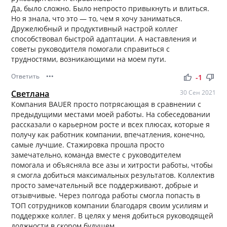
Да, было сложно. Было непросто привыкнуть и влиться.
Но я знала, что это — то, чем я хочу заниматься.
Дружелюбный и продуктивный настрой коллег
способствовал быстрой адаптации. А наставления и
советы руководителя помогали справиться с
трудностями, возникающими на моем пути.
Ответить
•••
thumb_up
thumb_down
-1
Светлана
30 Сен 2021
Компания BAUER просто потрясающая в сравнении с
предыдущими местами моей работы. На собеседовании
рассказали о карьерном росте и всех плюсах, которые я
получу как работник компании, впечатления, конечно,
самые лучшие. Стажировка прошла просто
замечательно, команда вместе с руководителем
помогала и объясняла все азы и хитрости работы, чтобы
я смогла добиться максимальных результатов. Коллектив
просто замечательный все поддерживают, добрые и
отзывчивые. Через полгода работы смогла попасть в
ТОП сотрудников компании благодаря своим усилиям и
поддержке коллег. В целях у меня добиться руководящей
должности в скором будущем.