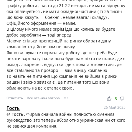
графіку роботи , часто до 21-22 вечора , не мати відпустку
яка оплачується , не мати окладної частини ( ті 25 тисяч
шо вони кажуть — брехня , немає взагалі окладу) .
Офіційного оформлення — немає.
В цілому нічого немає окрім ідеї шо колись ви будете
добре заробляти — тоді вперед .
Маючи стільки пропозицій на ринку обирати дану
компанію то дійсно вам по шляху .
Якшо ви шукаєте нормальну роботу , де не треба буде
чекати зарплату і коли вона буде вам ніхто не скаже , де є
оклад , лікарняні , відпустки , де є повага в колективі , де
все стабільно та прозоро — вам в іншу компанію .
То навіть не питання що компанія не вийшла з ринки
рашки і звісно звʼязки є , це питання того шо вони
обманюють на всіх етапах своїх .
Ответить
Все отзывы автора
•••
thumb_up
thumb_down
3
Гость
26 Май 2025
@ Гость
, Фирма сначала войны полностью сменила
руководство, это теперь абсолютно украинская ни от кого
не зависящая компания.