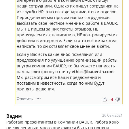
интернете о работе в компании BAUER пишут
наши сотрудники. Однако их пишут сотрудники не
из службы HR, а из всех департаментов и отделов.
Периодически мы просим наших сотрудников
высказать своё честное мнение о работе в BAUER.
Мы НЕ пишем за них тексты отзывов, НЕ
принуждаем их к написанию, НЕ контролируем их
действия в интернете. Если кто-то всё же захотел
написать, то он оставляет своё мнение в сети.
Если у Вас есть какие-либо пожелания или
предложения по улучшению организации работы
внутри компании BAUER, то Вы можете написать
нам на электронную почту
ethics@bauer-in.com
.
Мы рассмотрим все Ваши предложения и
поставим в известность, когда по ним будут
приняты решения.
Ответить
•••
thumb_up
thumb_down
-4
Вадим
26 Сен 2021
Работаю презентантом в Компании BAUER. Работа явно
не для ленивых, много приходится быть на ногах и