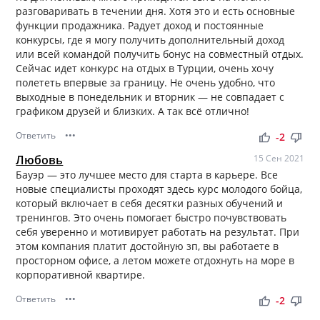
разговаривать в течении дня. Хотя это и есть основные
функции продажника. Радует доход и постоянные
конкурсы, где я могу получить дополнительный доход
или всей командой получить бонус на совместный отдых.
Сейчас идет конкурс на отдых в Турции, очень хочу
полететь впервые за границу. Не очень удобно, что
выходные в понедельник и вторник — не совпадает с
графиком друзей и близких. А так всё отлично!
Ответить
•••
thumb_up
thumb_down
-2
Любовь
15 Сен 2021
Бауэр — это лучшее место для старта в карьере. Все
новые специалисты проходят здесь курс молодого бойца,
который включает в себя десятки разных обучений и
тренингов. Это очень помогает быстро почувствовать
себя уверенно и мотивирует работать на результат. При
этом компания платит достойную зп, вы работаете в
просторном офисе, а летом можете отдохнуть на море в
корпоративной квартире.
Ответить
•••
thumb_up
thumb_down
-2