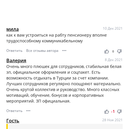
мила
10 Дек 2021
как к вам устроиться на рабту пенсионеру вполне
трудоспособному коммуникабельному
Ответить
Все отзывы автора
•••
thumb_up
thumb_down
0
Валерия
8 Дек 2021
Очень много плюшек для сотрудников, стабильная белая
зп, официальное оформления и соцпакет. Есть
возможность отдыхать в Турции за счет компании.
Лучших сотрудников регулярно поощряют материально.
Очень крутой коллектив и руководство. Много классных
мотиваций, обучение, бонусов и корпоративных
мероприятий. ЗП официальная.
Ответить
•••
thumb_up
thumb_down
-1
Гость
28 Ноя 2021