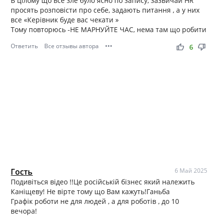
В цілому що все зле було ясно по запису, зазвичай HR
просять розповісти про себе, задають питання , а у них
все «Керівник буде вас чекати »
Тому повторюсь -НЕ МАРНУЙТЕ ЧАС, нема там що робити
Ответить
Все отзывы автора
•••
thumb_up
thumb_down
6
Гость
6 Май 2025
Подивіться відео !!Це російській бізнес який належить
Каніщеву! Не вірте тому що Вам кажуть!Ганьба
Графік роботи не для людей , а для роботів , до 10
вечора!