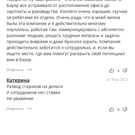
Бауэр все устраивало от расположения офиса до
зарплаты и руководства. Коллеги очень хорошие, скучаю
за ребятами из отдела. Очень рада, что в моей жизни
была эта компания и я действительно многому
научилась, работая там: коммуницировать с абсолютно
разными людьми, решать трудные вопросы и задачи,
приходить вовремя и даже бросила курить. Компания
действительно заботится о сотрудниках, и, если вы
ищете место, где вам помогут раскрыть свой потенциал
вам в Бауэр.
Ответить
•••
thumb_up
thumb_down
0
Катерина
21 Мар 2021
Развод стариков на деньги
У сотрудников нет ставки
Не уважение
Ответить
•••
thumb_up
thumb_down
5