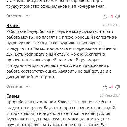
эта компания дает возможность хорошего старта,
трудоустройство официальное и зп конкурентная.
Ответить
•••
thumb_up
thumb_down
-1
Юлия
4 Сен 2021
Работаю в бауэр больше года, не могу сказать, что это
работа мечты, но платят не плохо, хороший коллектив и
руководство. Часто для сотрудников проводятся
конкурсы, чтобы мотивировать и поддерживать боевой
дух. Есть корпоративный отдых, можно бесплатно
провести несколько дней на море. В целом для
сотрудников здесь делают много, но и требования к
работе соответствующие. Халявить не выйдет, да и с
дисциплиной тут строго.
Ответить
•••
thumb_up
thumb_down
-1
Елена
20 Июл 2021
Проработала в компании более 7 лет, да не все было
гладко, но в целом Бауэр это про коллектив, про людей,
которые любят свое дело и ценят вас и ваши усилия.
Здесь вас всегда поддержат, вам всегда помогут, вас
научат: отправят на курсы, прочитают лекции. Вас