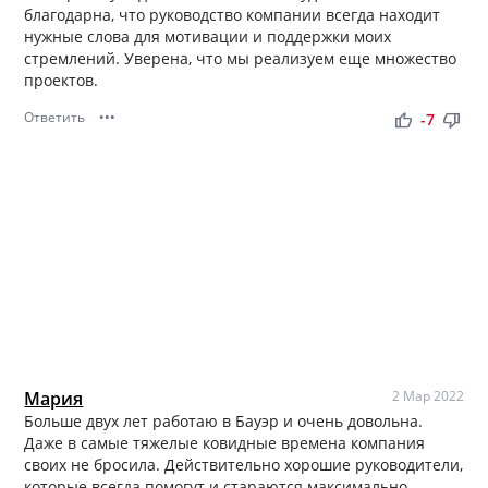
благодарна, что руководство компании всегда находит
нужные слова для мотивации и поддержки моих
стремлений. Уверена, что мы реализуем еще множество
проектов.
Ответить
•••
thumb_up
thumb_down
-7
Мария
2 Мар 2022
Больше двух лет работаю в Бауэр и очень довольна.
Даже в самые тяжелые ковидные времена компания
своих не бросила. Действительно хорошие руководители,
которые всегда помогут и стараются максимально