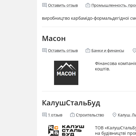
comment
enterprise
Оставить отзыв
Промышленность, про
виробництво карбамідо-формальдегідної см
Масон
comment
enterprise
location
Оставить отзыв
Банки и финансы
Фінансова компані
коштів.
КалушСтальБуд
comment
enterprise
location_on
1
отзыв
Строительство
Калуш
Л
,
ТОВ «КалушСтальБуд
на будівництві пром