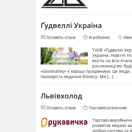
Ґудвеллі Україна
comment
enterprise
location_on
Оставить отзыв
Агробизнес
Ива
ТзОВ «Ґудвеллі Ук
України. Новітні т
якість на всіх етап
рослинництво, буді
«Goodvalley» є хороші працівники. Це люди,
прозорість ведення бізнесу. Ми […]
Львівхолод
comment
enterprise
Оставить отзыв
Торговля розничная
Торгово-виробнича 
розвиток мережі ма
дрібно-гуртова та 