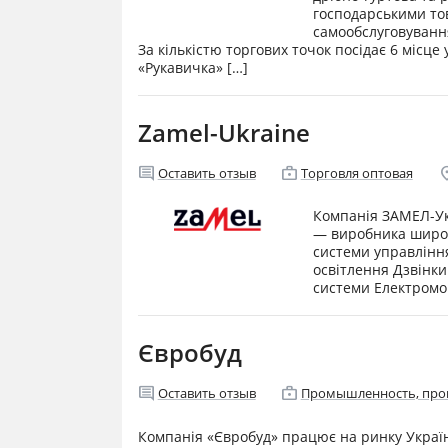
господарськими то
самообслуговування,
За кількістю торгових точок посідає 6 місц
«Рукавичка» […]
Zamel-Ukraine
comment
enterprise
locati
Оставить отзыв
Торговля оптовая
Компанія ЗАМЕЛ-Укр
— виробника широк
системи управління
освітлення Дзвінки
системи Електромо
Євробуд
comment
enterprise
Оставить отзыв
Промышленность, про
Компанія «Євробуд» працює на ринку України