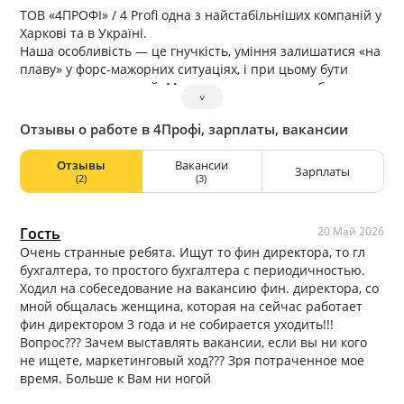
ТОВ «4ПРОФІ» / 4 Profi одна з найстабільніших компаній у
Харкові та в Україні.
Наша особливість — це гнучкість, уміння залишатися «на
плаву» у форс-мажорних ситуаціях, і при цьому бути
корисними для людей. Ми розпочинали з виробництва
˅
яскравої креативної поліграфії — блокноти, скетчбуки,
щоденники. У котоновірус відкрили другий напрямок —
Отзывы о работе в 4Профі, зарплаты, вакансии
швацьке виробництво.
Отзывы
Вакансии
Зарплаты
(2)
(3)
Гость
20 Май 2026
Очень странные ребята. Ищут то фин директора, то гл
бухгалтера, то простого бухгалтера с периодичностью.
Ходил на собеседование на вакансию фин. директора, со
мной общалась женщина, которая на сейчас работает
фин директором 3 года и не собирается уходить!!!
Вопрос??? Зачем выставлять вакансии, если вы ни кого
не ищете, маркетинговый ход??? Зря потраченное мое
время. Больше к Вам ни ногой