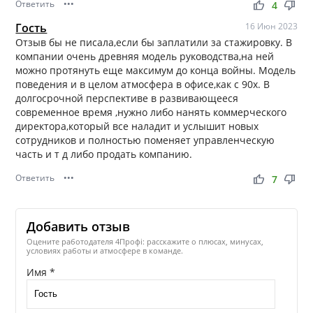
Ответить
•••
thumb_up
thumb_down
4
Гость
16 Июн 2023
Отзыв бы не писала,если бы заплатили за стажировку. В
компании очень древняя модель руководства,на ней
можно протянуть еще максимум до конца войны. Модель
поведения и в целом атмосфера в офисе,как с 90х. В
долгосрочной перспективе в развивающееся
современное время ,нужно либо нанять коммерческого
директора,который все наладит и услышит новых
сотрудников и полностью поменяет управленческую
часть и т д либо продать компанию.
Ответить
•••
thumb_up
thumb_down
7
Добавить отзыв
Оцените работодателя 4Профі: расскажите о плюсах, минусах,
условиях работы и атмосфере в команде.
Имя *