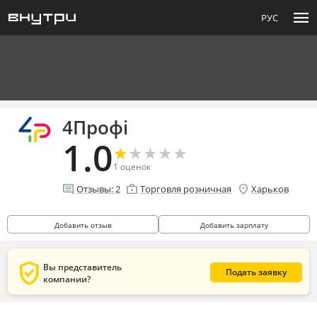
menu
РУС
4Профі
1.0
★
★
★
★
★
★
★
★
★
★
1
оценок
comment
enterprise
location_on
Отзывы:
2
Торговля розничная
Харьков
Добавить отзыв
Добавить зарплату
verified_user
Вы представитель
Подать заявку
компании?