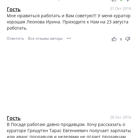
Гость
31 Окт 2016
Мне нравиться работать и Вам советую!!! У меня куратор
хорошая Леонова Ирина. Приходите к Нам на 23 августа
работать.
Ответить
Все отзывы автора
•••
thumb_up
thumb_down
0
Гость
28 Окт 2016
В Посаде работаю давно продавцом. Хочу рассказать о
кураторе Грешутен Тарас Евгениевич получает зарплаты
или аванс продавцов и неделями не отдает продавцам