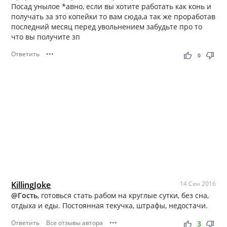
Посад унылое *авно, если вы хотите работать как конь и
получать за это копейки то вам сюда,а так же проработав
последний месяц перед увольнением забудьте про то
что вы получите зп
Ответить
•••
thumb_up
thumb_down
0
KillingJoke
14 Сен 2016
@Гость
, готовься стать рабом на круглые сутки, без сна,
отдыха и еды. Постоянная текучка, штрафы, недостачи.
Ответить
Все отзывы автора
•••
thumb_up
thumb_down
3