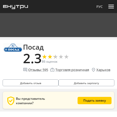
menu
РУС
Посад
2.3
★
★
★
★
★
★
★
★
★
★
86
оценок
comment
enterprise
location_on
Отзывы:
595
Торговля розничная
Харьков
Добавить отзыв
Добавить зарплату
verified_user
Вы представитель
Подать заявку
компании?