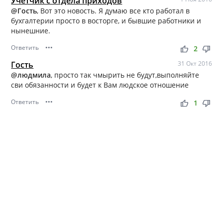
Учетчик с отдела приходов
@Гость
, Вот это новость. Я думаю все кто работал в
бухгалтерии просто в восторге, и бывшие работники и
нынешние.
Ответить
•••
thumb_up
thumb_down
2
Гость
31 Окт 2016
@людмила
, просто так чмырить не будут,выполняйте
сви обязанности и будет к Вам людское отношение
Ответить
•••
thumb_up
thumb_down
1