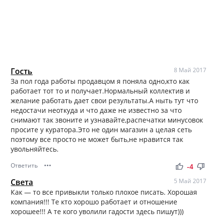
Гость
8 Май 2017
За пол года работы продавцом я поняла одно,кто как
работает тот то и получает.Нормальный коллектив и
желание работать дает свои результаты.А ныть тут что
недостачи неоткуда и что даже не известно за что
снимают так звоните и узнавайте,распечатки минусовок
просите у куратора.Это не один магазин а целая сеть
поэтому все просто не может быть,не нравится так
увольняйтесь.
Ответить
•••
thumb_up
thumb_down
-4
Света
5 Май 2017
Как — то все привыкли только плохое писать. Хорошая
компания!!! Те кто хорошо работает и отношение
хорошее!!! А те кого уволили гадости здесь пишут)))